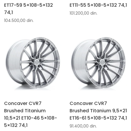
ET17-59 5×108-5×132
ET11-55 5×108-5×132 74,1
74,1
101.200,00
din.
104.500,00
din.
Concaver CVR7
Concaver CVR7
Brushed Titanium
Brushed Titanium 9,5×21
10,5×21 ET10-46 5×108-
ET16-61 5×108-5×132 74,1
5×132 74,1
91.400,00
din.