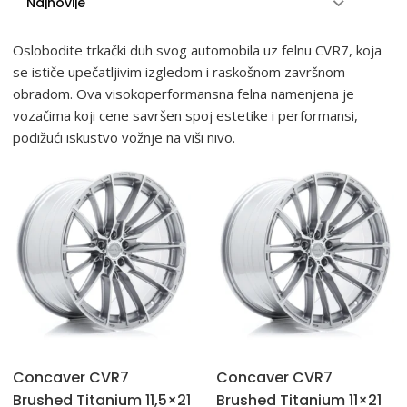
Oslobodite trkački duh svog automobila uz felnu CVR7, koja
se ističe upečatljivim izgledom i raskošnom završnom
obradom. Ova visokoperformansna felna namenjena je
vozačima koji cene savršen spoj estetike i performansi,
podižući iskustvo vožnje na viši nivo.
Concaver CVR7
Concaver CVR7
Brushed Titanium 11,5×21
Brushed Titanium 11×21