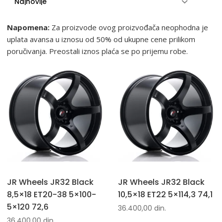
Napomena:
Za proizvode ovog proizvođača neophodna je
uplata avansa u iznosu od 50% od ukupne cene prilikom
poručivanja. Preostali iznos plaća se po prijemu robe.
JR Wheels JR32 Black
JR Wheels JR32 Black
8,5×18 ET20-38 5×100-
10,5×18 ET22 5×114,3 74,1
5×120 72,6
36.400,00
din.
36.400,00
din.