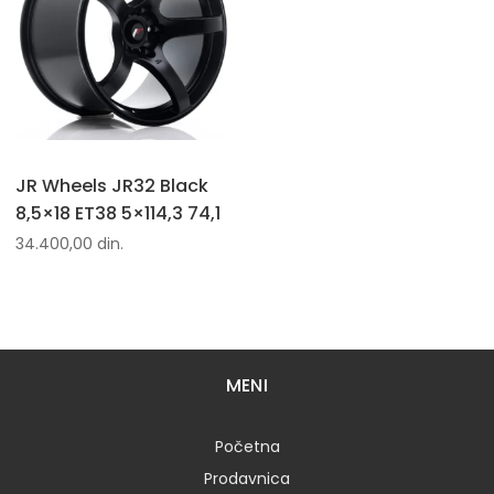
JR Wheels JR32 Black
8,5×18 ET38 5×114,3 74,1
34.400,00
din.
MENI
Početna
Prodavnica