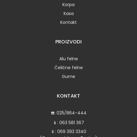
Korpa
Kasa
Kontakt
PROIZVODI
Alu felne
Čelične felne
Gume
KONTAKT
☎️:
025/864-444
📱:
063 581 367
📱:
069 393 3340