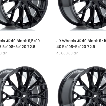
ls JR49 Black 9,5×19
JR Wheels JR49 Black 9×1
 5×108-5×120 72,6
40 5×108-5×120 72,6
00
din.
45.600,00
din.