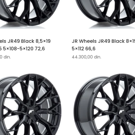
ls JR49 Black 8,5×19
JR Wheels JR49 Black 8×1
 5×108-5×120 72,6
5×112 66,6
00
din.
44.300,00
din.