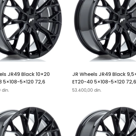
ls JR49 Black 10×20
JR Wheels JR49 Black 9,5
 5×108-5×120 72,6
ET20-40 5×108-5×120 72,
0
din.
53.400,00
din.