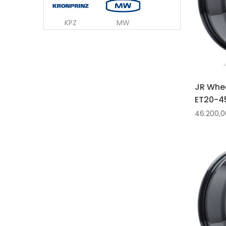
KPZ
MW
JR Whee
ET20-45
46.200,