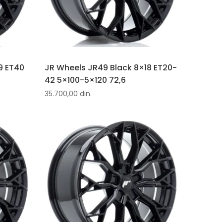
9 ET40
JR Wheels JR49 Black 8×18 ET20-
42 5×100-5×120 72,6
35.700,00
din.