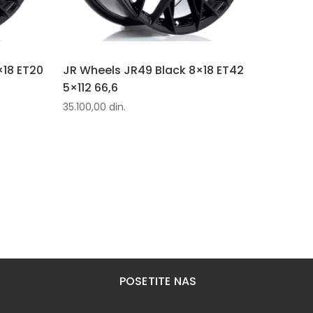
×18 ET20
JR Wheels JR49 Black 8×18 ET42
5×112 66,6
35.100,00
din.
POSETITE NAS