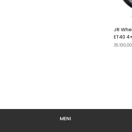
JR Whee
ET40 4×
35.100,0
MENI