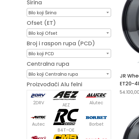
Širina
Bilo koji Širina
Ofset (ET)
Bilo koji Ofset
Broj i raspon rupa (PCD)
Bilo koji PCD
Centralna rupa
Bilo koji Centralna rupa
JR Whee
ET20-48
Proizvođači Alu felni
54.100,0
2DRV
Alutec
AEZ
Autec
Borbet
B4T-OE