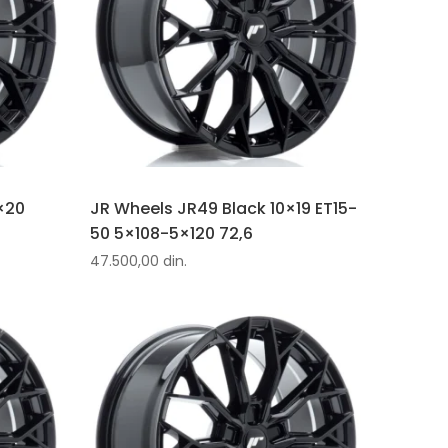
×20
JR Wheels JR49 Black 10×19 ET15-
6
50 5×108-5×120 72,6
47.500,00
din.