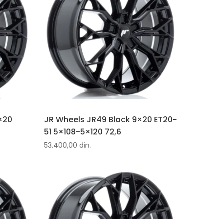
×20
JR Wheels JR49 Black 9×20 ET20-
6
51 5×108-5×120 72,6
53.400,00
din.