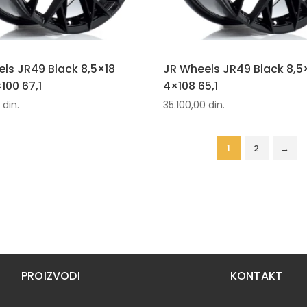
ls JR49 Black 8,5×18
JR Wheels JR49 Black 8,5
100 67,1
4×108 65,1
0
din.
35.100,00
din.
1
2
→
PROIZVODI
KONTAKT