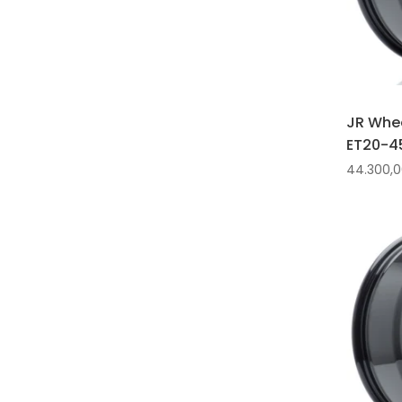
JR Whee
ET20-45
44.300,