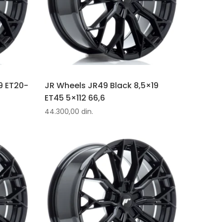
9 ET20-
JR Wheels JR49 Black 8,5×19
ET45 5×112 66,6
44.300,00
din.