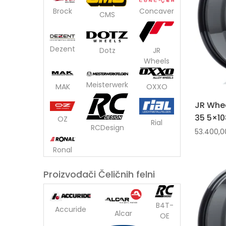
Brock
Concaver
CMS
Dezent
Dotz
JR
Wheels
Meisterwerk
OXXO
MAK
JR Whee
35 5×10
OZ
Rial
RCDesign
53.400,
Ronal
Proizvođači Čeličnih felni
B4T-
Accuride
Alcar
OE