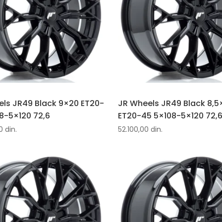
ls JR49 Black 9×20 ET20-
JR Wheels JR49 Black 8,5
8-5×120 72,6
ET20-45 5×108-5×120 72,
00
din.
52.100,00
din.