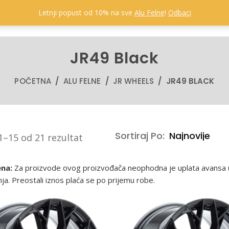
Letnji popust od 10% na sve
Alu Felne
!
Odbaci
POČET
JR49 Black
POČETNA
/
ALU FELNE
/
JR WHEELS
/ JR49 BLACK
Sortiraj Po:
Sortirano
1–15 od 21 rezultat
po
najnovijem
na:
Za proizvode ovog proizvođača neophodna je uplata avansa 
ja. Preostali iznos plaća se po prijemu robe.