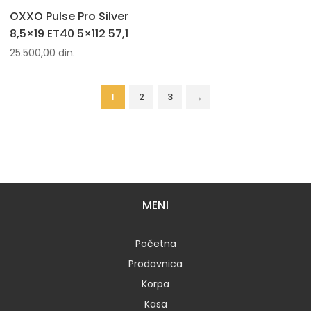
OXXO Pulse Pro Silver
8,5×19 ET40 5×112 57,1
25.500,00
din.
1
2
3
→
MENI
Početna
Prodavnica
Korpa
Kasa