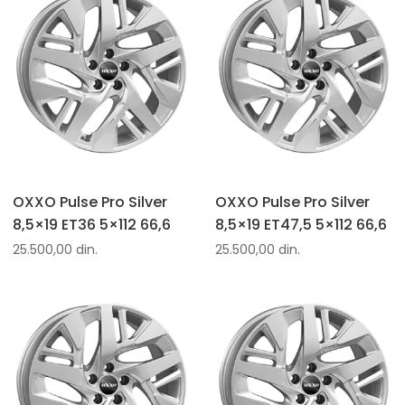
OXXO Pulse Pro Silver
OXXO Pulse Pro Silver
8,5×19 ET36 5×112 66,6
8,5×19 ET47,5 5×112 66,6
25.500,00
din.
25.500,00
din.