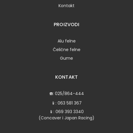
Kontakt
PROIZVODI
Alu felne
Čelične felne
Gume
KONTAKT
☎️:
025/864-444
📱:
063 581 367
📱:
069 393 3340
(Concaver i Japan Racing)