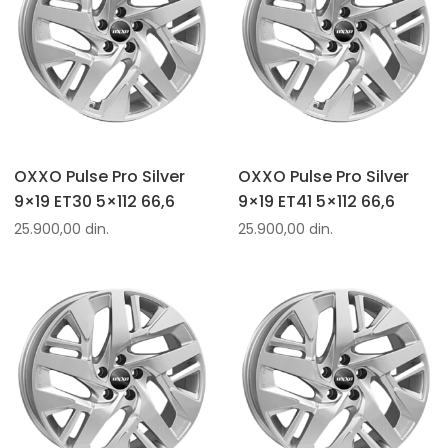
OXXO Pulse Pro Silver
OXXO Pulse Pro Silver
9×19 ET30 5×112 66,6
9×19 ET41 5×112 66,6
25.900,00
din.
25.900,00
din.