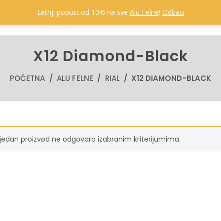
Letnji popust od 10% na sve
Alu Felne
!
Odbaci
POČET
X12 Diamond-Black
POČETNA
/
ALU FELNE
/
RIAL
/ X12 DIAMOND-BLACK
ijedan proizvod ne odgovara izabranim kriterijumima.