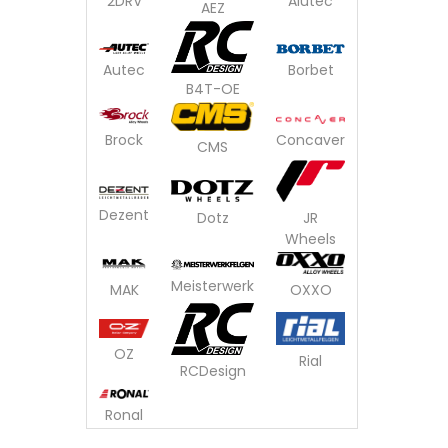
2DRV
Alutec
AEZ
Autec
Borbet
B4T-OE
Brock
Concaver
CMS
Dezent
Dotz
JR
Wheels
Meisterwerk
OXXO
MAK
OZ
Rial
RCDesign
Ronal