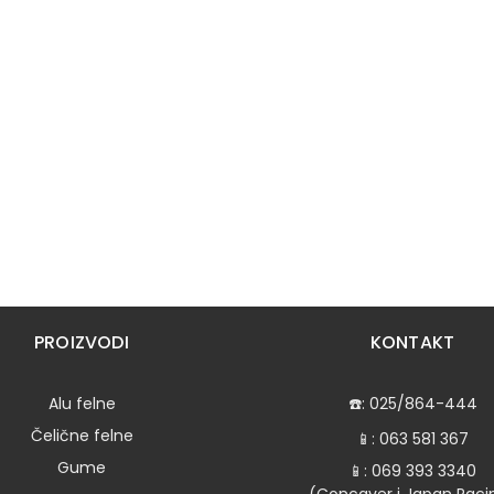
PROIZVODI
KONTAKT
Alu felne
☎️:
025/864-444
Čelične felne
📱:
063 581 367
Gume
📱:
069 393 3340
(Concaver i Japan Raci