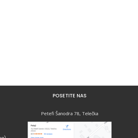
POSETITE NAS
Petefi Šanodra 78, Telečka
ng)