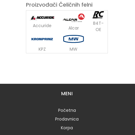
Proizvođači Čeličnih felni
B4T-
Accuride
Alcar
OE
KPZ
MW
MENI
Početna
Prodavnica
Korpa